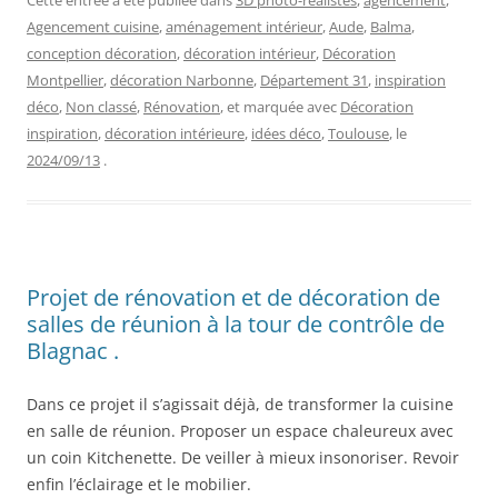
Cette entrée a été publiée dans
3D photo-réalistes
,
agencement
,
Agencement cuisine
,
aménagement intérieur
,
Aude
,
Balma
,
conception décoration
,
décoration intérieur
,
Décoration
Montpellier
,
décoration Narbonne
,
Département 31
,
inspiration
déco
,
Non classé
,
Rénovation
, et marquée avec
Décoration
inspiration
,
décoration intérieure
,
idées déco
,
Toulouse
, le
2024/09/13
.
Projet de rénovation et de décoration de
salles de réunion à la tour de contrôle de
Blagnac .
Dans ce projet il s’agissait déjà, de transformer la cuisine
en salle de réunion. Proposer un espace chaleureux avec
un coin Kitchenette. De veiller à mieux insonoriser. Revoir
enfin l’éclairage et le mobilier.