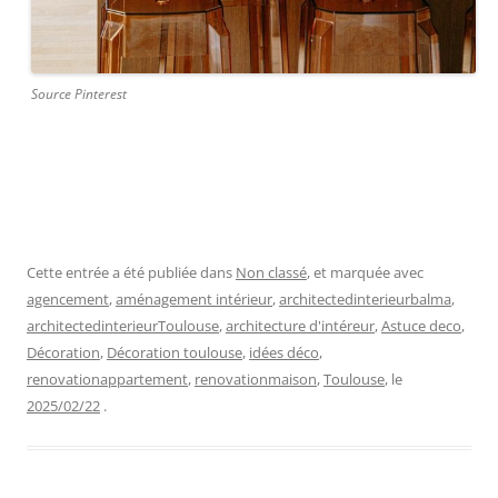
Source Pinterest
Cette entrée a été publiée dans
Non classé
, et marquée avec
agencement
,
aménagement intérieur
,
architectedinterieurbalma
,
architectedinterieurToulouse
,
architecture d'intéreur
,
Astuce deco
,
Décoration
,
Décoration toulouse
,
idées déco
,
renovationappartement
,
renovationmaison
,
Toulouse
, le
2025/02/22
.