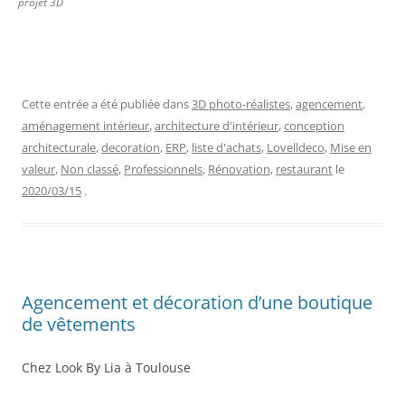
projet 3D
Cette entrée a été publiée dans
3D photo-réalistes
,
agencement
,
aménagement intérieur
,
architecture d'intérieur
,
conception
architecturale
,
decoration
,
ERP
,
liste d'achats
,
Lovelldeco
,
Mise en
valeur
,
Non classé
,
Professionnels
,
Rénovation
,
restaurant
le
2020/03/15
.
Agencement et décoration d’une boutique
de vêtements
Chez Look By Lia à Toulouse