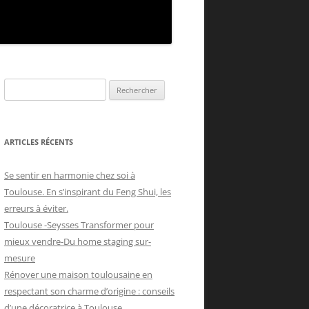
Rechercher :
ARTICLES RÉCENTS
Se sentir en harmonie chez soi à
Toulouse. En s’inspirant du Feng Shui, les
erreurs à éviter.
Toulouse -Seysses Transformer pour
mieux vendre-Du home staging sur-
mesure
Rénover une maison toulousaine en
respectant son charme d’origine : conseils
d’une décoratrice à Toulouse