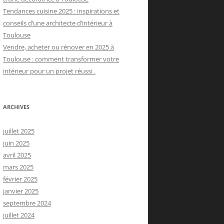
Tendances cuisine 2025 : inspirations et
conseils d’une architecte d’intérieur à
Toulouse
Vendre, acheter ou rénover en 2025 à
Toulouse : comment transformer votre
intérieur pour un projet réussi .
ARCHIVES
juillet 2025
juin 2025
avril 2025
mars 2025
février 2025
janvier 2025
septembre 2024
juillet 2024