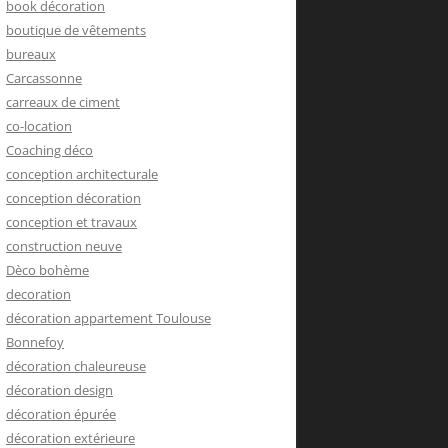
book décoration
boutique de vêtements
bureaux
Carcassonne
carreaux de ciment
co-location
Coaching déco
conception architecturale
conception décoration
conception et travaux
construction neuve
Dèco bohème
decoration
décoration appartement Toulouse
Bonnefoy
décoration chaleureuse
décoration design
décoration épurée
décoration extérieure