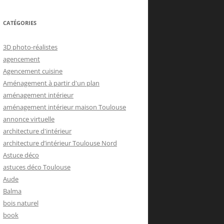
CATÉGORIES
3D photo-réalistes
agencement
Agencement cuisine
Aménagement à partir d'un plan
aménagement intérieur
aménagement intérieur maison Toulouse
annonce virtuelle
architecture d'intérieur
architecture d’intérieur Toulouse Nord
Astuce déco
astuces déco Toulouse
Aude
Balma
bois naturel
book