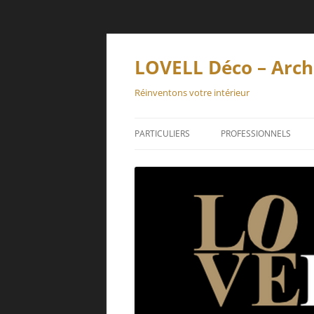
Aller
au
contenu
LOVELL Déco – Archi
Réinventons votre intérieur
PARTICULIERS
PROFESSIONNELS