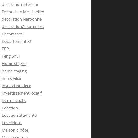
décoration intérieur
Décoration Montpellier
décoration Narbonne
decorationColommiers
Décoratrice
Département 31
ERP
Feng Shui
Home staging
home staging
immobilier
inspiration déco
investissement locatif
liste d'achats
Location
Location étudiante
Lovelldeco
Maison d'hôte
Mise en valeur