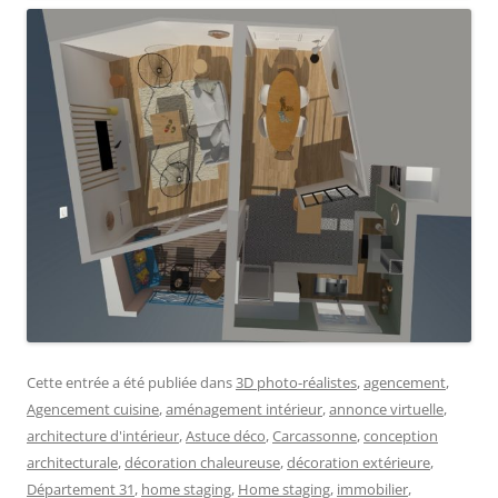
Cette entrée a été publiée dans
3D photo-réalistes
,
agencement
,
Agencement cuisine
,
aménagement intérieur
,
annonce virtuelle
,
architecture d'intérieur
,
Astuce déco
,
Carcassonne
,
conception
architecturale
,
décoration chaleureuse
,
décoration extérieure
,
Département 31
,
home staging
,
Home staging
,
immobilier
,