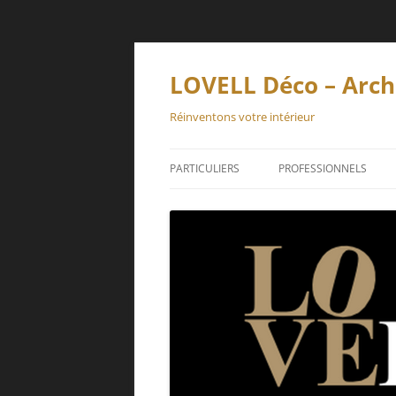
Aller
au
contenu
LOVELL Déco – Archi
Réinventons votre intérieur
PARTICULIERS
PROFESSIONNELS