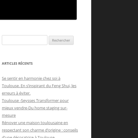
Rechercher :
ARTICLES RÉCENTS
Se sentir en harmonie chez soi à
Toulouse. En s’inspirant du Feng Shui, les
erreurs à éviter.
Toulouse -Seysses Transformer pour
mieux vendre-Du home staging sur-
mesure
Rénover une maison toulousaine en
respectant son charme d’origine : conseils
d’une décoratrice à Toulouse