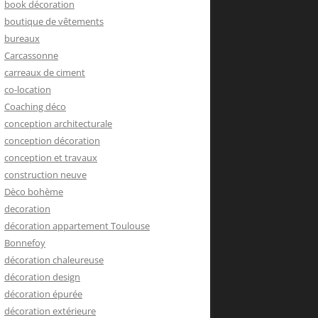
book décoration
boutique de vêtements
bureaux
Carcassonne
carreaux de ciment
co-location
Coaching déco
conception architecturale
conception décoration
conception et travaux
construction neuve
Dèco bohème
decoration
décoration appartement Toulouse
Bonnefoy
décoration chaleureuse
décoration design
décoration épurée
décoration extérieure