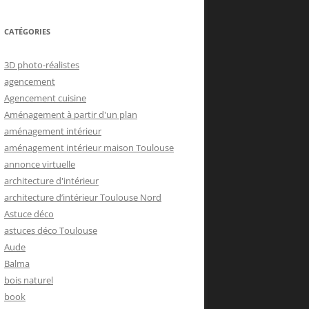
CATÉGORIES
3D photo-réalistes
agencement
Agencement cuisine
Aménagement à partir d'un plan
aménagement intérieur
aménagement intérieur maison Toulouse
annonce virtuelle
architecture d'intérieur
architecture d’intérieur Toulouse Nord
Astuce déco
astuces déco Toulouse
Aude
Balma
bois naturel
book