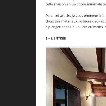
cette maison en un cocon minimaliste 
Dans cet article, je vous emmène à l
choix des matériaux, astuces déco et c
à plonger dans un univers où moins, c
1 – L’ENTREE