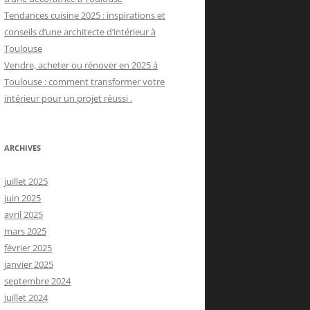
Tendances cuisine 2025 : inspirations et
conseils d’une architecte d’intérieur à
Toulouse
Vendre, acheter ou rénover en 2025 à
Toulouse : comment transformer votre
intérieur pour un projet réussi .
ARCHIVES
juillet 2025
juin 2025
avril 2025
mars 2025
février 2025
janvier 2025
septembre 2024
juillet 2024