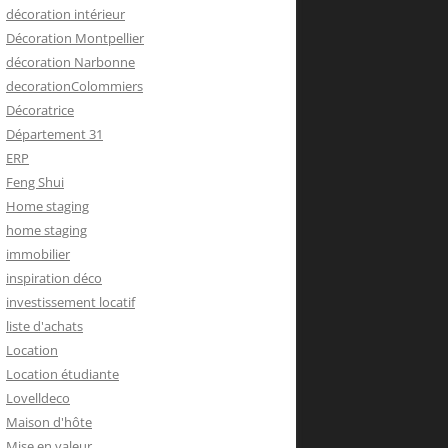
décoration intérieur
Décoration Montpellier
décoration Narbonne
decorationColommiers
Décoratrice
Département 31
ERP
Feng Shui
Home staging
home staging
immobilier
inspiration déco
investissement locatif
liste d'achats
Location
Location étudiante
Lovelldeco
Maison d'hôte
Mise en valeur