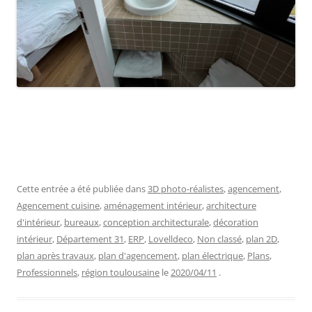
Cette entrée a été publiée dans
3D photo-réalistes
,
agencement
,
Agencement cuisine
,
aménagement intérieur
,
architecture
d'intérieur
,
bureaux
,
conception architecturale
,
décoration
intérieur
,
Département 31
,
ERP
,
Lovelldeco
,
Non classé
,
plan 2D
,
plan après travaux
,
plan d'agencement
,
plan électrique
,
Plans
,
Professionnels
,
région toulousaine
le
2020/04/11
.