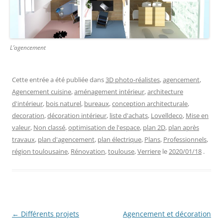
L’agencement
Cette entrée a été publiée dans
3D photo-réalistes
,
agencement
,
Agencement cuisine
,
aménagement intérieur
,
architecture
d'intérieur
,
bois naturel
,
bureaux
,
conception architecturale
,
decoration
,
décoration intérieur
,
liste d'achats
,
Lovelldeco
,
Mise en
valeur
,
Non classé
,
optimisation de l'espace
,
plan 2D
,
plan après
travaux
,
plan d'agencement
,
plan électrique
,
Plans
,
Professionnels
,
région toulousaine
,
Rénovation
,
toulouse
,
Verriere
le
2020/01/18
.
Navigation
←
Différents projets
Agencement et décoration