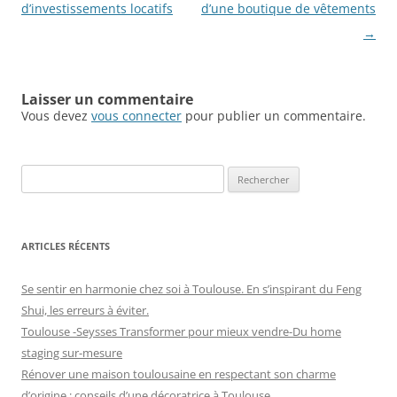
des
d’investissements locatifs
d’une boutique de vêtements
articles
→
Laisser un commentaire
Vous devez
vous connecter
pour publier un commentaire.
Rechercher :
ARTICLES RÉCENTS
Se sentir en harmonie chez soi à Toulouse. En s’inspirant du Feng
Shui, les erreurs à éviter.
Toulouse -Seysses Transformer pour mieux vendre-Du home
staging sur-mesure
Rénover une maison toulousaine en respectant son charme
d’origine : conseils d’une décoratrice à Toulouse